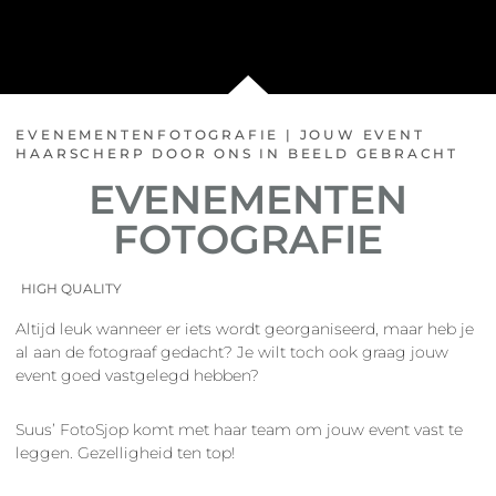
EVENEMENTENFOTOGRAFIE | JOUW EVENT
HAARSCHERP DOOR ONS IN BEELD GEBRACHT
EVENEMENTEN
FOTOGRAFIE
HIGH QUALITY
Altijd leuk wanneer er iets wordt georganiseerd, maar heb je
al aan de fotograaf gedacht? Je wilt toch ook graag jouw
event goed vastgelegd hebben?
Suus’ FotoSjop komt met haar team om jouw event vast te
leggen. Gezelligheid ten top!