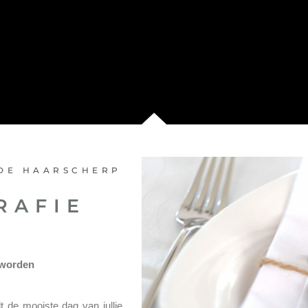
FDE HAARSCHERP
RAFIE
 worden
dt de mooiste dag van jullie