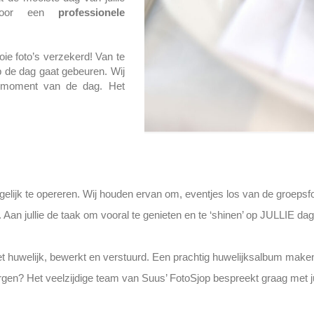
g door een
professionele
ooie foto’s verzekerd! Van te
p de dag gaat gebeuren. Wij
k moment van de dag. Het
gelijk te opereren. Wij houden ervan om, eventjes los van de groepsfo
s. Aan jullie de taak om vooral te genieten en te ‘shinen’ op JULLIE dag
het huwelijk, bewerkt en verstuurd. Een prachtig huwelijksalbum make
rgen? Het veelzijdige team van Suus’ FotoSjop bespreekt graag met ju