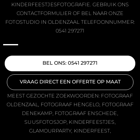
KINDERFEESTJESFOTOGRAFIE. GEBRUIK ONS
CONTACTFORMULIER OF BEL NAAR ONZE
FOTOSTUDIO IN OLDENZAAL TELEFOONNUMMER:
0541 297271
BEL ONS: 0541 297271
VRAAG DIRECT EEN OFFERTE OP MAAT
MEEST GEZOCHTE ZOEKWOORDEN: FOTOGRAAF
OLDENZAAL, FOTOGRAAF HENGELO, FOTOGRAAF
DENEKAMP, FOTOGRAAF ENSCHEDE,
SUUSFOTOSJOP, KINDERFEESTJES,
GLAMOURPARTY, KINDERFEEST,