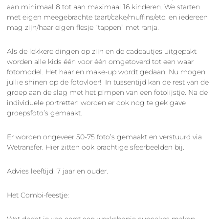
aan minimaal 8 tot aan maximaal 16 kinderen. We starten
met eigen meegebrachte taart/cake/muffins/etc. en iedereen
mag zijn/haar eigen flesje “tappen” met ranja.
Als de lekkere dingen op zijn en de cadeautjes uitgepakt
worden alle kids één voor één omgetoverd tot een waar
fotomodel. Het haar en make-up wordt gedaan. Nu mogen
jullie shinen op de fotovloer! In tussentijd kan de rest van de
groep aan de slag met het pimpen van een fotolijstje. Na de
individuele portretten worden er ook nog te gek gave
groepsfoto’s gemaakt.
Er worden ongeveer 50-75 foto’s gemaakt en verstuurd via
Wetransfer. Hier zitten ook prachtige sfeerbeelden bij.
Advies leeftijd: 7 jaar en ouder.
Het Combi-feestje:
Wat dacht je van eerst een workshopje cupcakes maken,