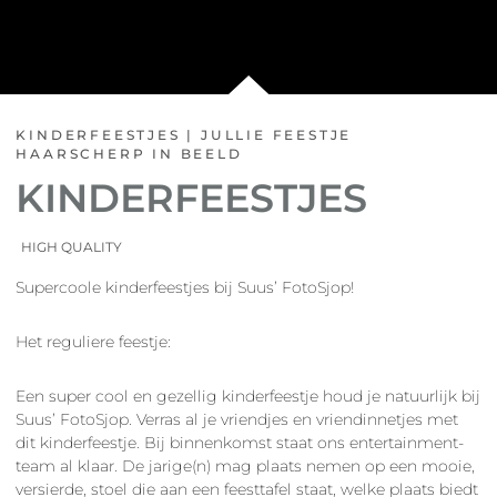
KINDERFEESTJES | JULLIE FEESTJE
HAARSCHERP IN BEELD
KINDERFEESTJES
HIGH QUALITY
Supercoole kinderfeestjes bij Suus’ FotoSjop!
Het reguliere feestje:
Een super cool en gezellig kinderfeestje houd je natuurlijk bij
Suus’ FotoSjop. Verras al je vriendjes en vriendinnetjes met
dit kinderfeestje. Bij binnenkomst staat ons entertainment-
team al klaar. De jarige(n) mag plaats nemen op een mooie,
versierde, stoel die aan een feesttafel staat, welke plaats biedt