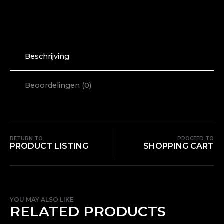
DÉ
GIDS
VOOR
PURE
KINDERFOTO’S
AANTAL
Beschrijving
Beoordelingen (0)
RETURN TO
PROCEED TO
PRODUCT LISTING
SHOPPING CART
YOU MAY ALSO LIKE
RELATED PRODUCTS