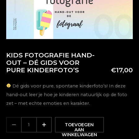
KIDS FOTOGRAFIE HAND-
OUT – DÉ GIDS VOOR
PURE KINDERFOTO’S
€
17,00
Dé gids voor pure, spontane kinderfoto’s! In deze
hand-out leer je hoe je kinderen natuurlijk op de foto
zet – met echte emoties en karakter.
KIDS
ALTERNATIVE:
FOTOGRAFIE
TOEVOEGEN
HAND-
AAN
OUT
WINKELWAGEN
–