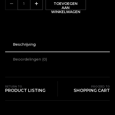
SMARTPHONE
TOEVOEGEN
FOTOGRAFIE
AAN
–
WINKELWAGEN
MAAK
MEER
MET
JE
MOBIEL
AANTAL
Beschrijving
Beoordelingen (0)
RETURN TO
PROCEED TO
PRODUCT LISTING
SHOPPING CART