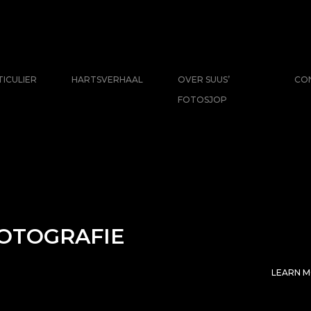
TICULIER
HARTSVERHAAL
OVER SUUS’
CO
FOTOSJOP
OTOGRAFIE
LEARN 